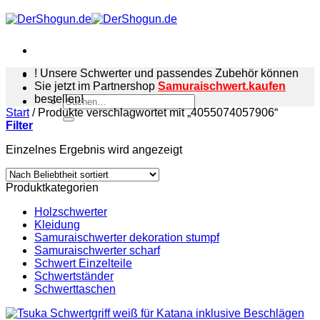
Zum
Inhalt
springen
! Unsere Schwerter und passendes Zubehör können
Sie jetzt im Partnershop
Samuraischwert.kaufen
bestellen!
Suchen
Start
/
Produkte verschlagwortet mit „4055074057906“
nach:
Filter
Einzelnes Ergebnis wird angezeigt
Produktkategorien
Holzschwerter
Kleidung
Samuraischwerter dekoration stumpf
Samuraischwerter scharf
Schwert Einzelteile
Schwertständer
Schwerttaschen