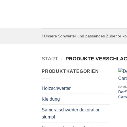
Zum
Inhalt
springen
! Unsere Schwerter und passendes Zubehör kön
START
/
PRODUKTE VERSCHLAGW
PRODUKTKATEGORIEN
SAM
Holzschwerter
DerS
Carb
Kleidung
Samuraischwerter dekoration
stumpf