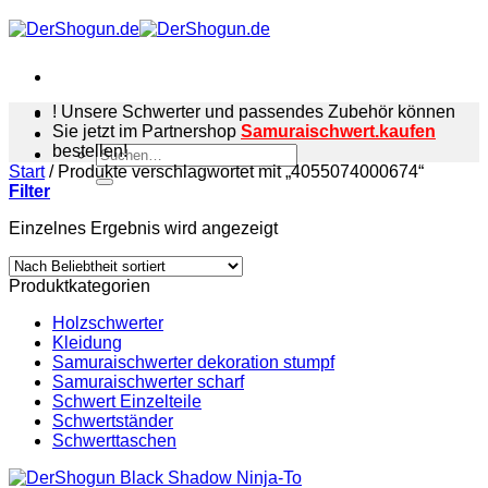
Zum
Inhalt
springen
! Unsere Schwerter und passendes Zubehör können
Sie jetzt im Partnershop
Samuraischwert.kaufen
bestellen!
Suchen
Start
/
Produkte verschlagwortet mit „4055074000674“
nach:
Filter
Einzelnes Ergebnis wird angezeigt
Produktkategorien
Holzschwerter
Kleidung
Samuraischwerter dekoration stumpf
Samuraischwerter scharf
Schwert Einzelteile
Schwertständer
Schwerttaschen