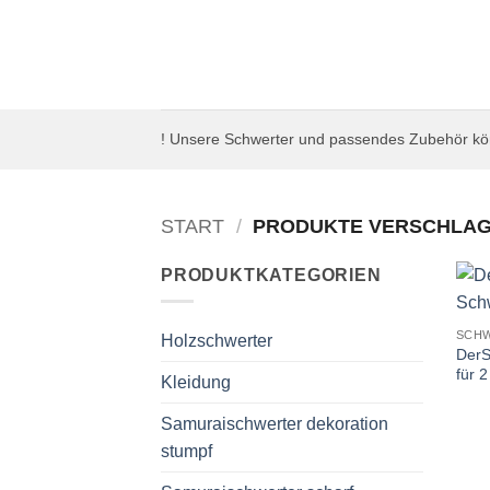
Zum
Inhalt
springen
! Unsere Schwerter und passendes Zubehör kön
START
/
PRODUKTE VERSCHLAGW
PRODUKTKATEGORIEN
SCH
Holzschwerter
DerS
für 
Kleidung
Samuraischwerter dekoration
stumpf