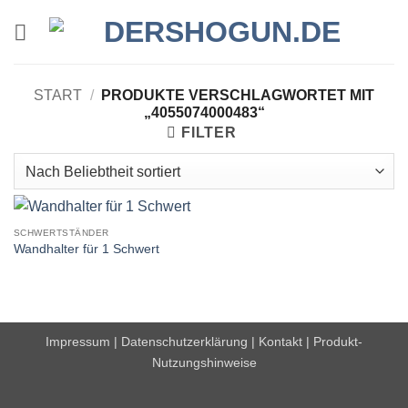
Zum
Inhalt
springen
START
/
PRODUKTE VERSCHLAGWORTET MIT
„4055074000483“
FILTER
SCHWERTSTÄNDER
Wandhalter für 1 Schwert
Impressum
|
Datenschutzerklärung
|
Kontakt
|
Produkt-
Nutzungshinweise