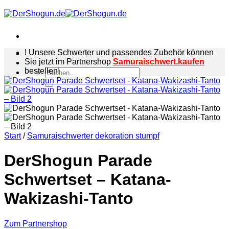
Zum
Inhalt
springen
! Unsere Schwerter und passendes Zubehör können
Sie jetzt im Partnershop
Samuraischwert.kaufen
bestellen!
Suchen
nach:
Start
/
Samuraischwerter dekoration stumpf
DerShogun Parade
Schwertset – Katana-
Wakizashi-Tanto
Zum Partnershop