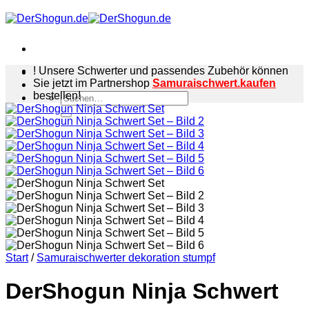
Zum
Inhalt
springen
! Unsere Schwerter und passendes Zubehör können
Sie jetzt im Partnershop
Samuraischwert.kaufen
bestellen!
Suchen
nach:
Start
/
Samuraischwerter dekoration stumpf
DerShogun Ninja Schwert