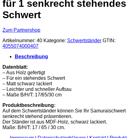
für 1 senkrecht stehendes
Schwert
Zum Partnershop
Artikelnummer:
40
Kategorie:
Schwertständer
GTIN:
4055074000407
Beschreibung
Datenblatt:
– Aus Holz gefertigt
– Für ein stehendes Schwert
– Matt schwarz lackiert
– Leichter und schneller Aufbau
– Maße B/H/T: 17/65/30 cm
Produktbeschreibung:
Auf dem Schwertständer können Sie Ihr Samuraischwert
senkrecht stehend präsentieren.
Der Ständer ist aus MDF-Holz, schwarz lackiert.
Maße: B/H/T: 17 / 65 / 30 cm.
Impressum
|
Datenschutzerklärung
|
Kontakt
|
Produkt-