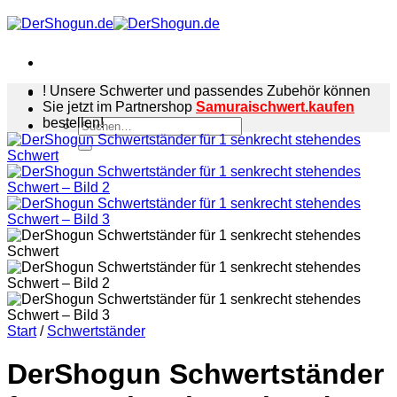
Zum
Inhalt
springen
! Unsere Schwerter und passendes Zubehör können
Sie jetzt im Partnershop
Samuraischwert.kaufen
bestellen!
Suchen
nach:
Start
/
Schwertständer
DerShogun Schwertständer