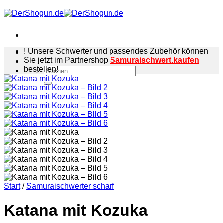
Zum
Inhalt
springen
! Unsere Schwerter und passendes Zubehör können
Sie jetzt im Partnershop
Samuraischwert.kaufen
bestellen!
Suchen
nach:
Start
/
Samuraischwerter scharf
Katana mit Kozuka