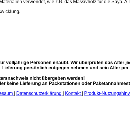
terialien verwendet, wie z.B. das Massivholz für die Saya. Alle
gswicklung.
ür volljährige Personen erlaubt. Wir überprüfen das Alter j
 die Lieferung persönlich entgegen nehmen und sein Alter p
ltersnachweis nicht übergeben werden!
der keine Lieferung an Packstationen oder Paketannahmest
ressum
|
Datenschutzerklärung
|
Kontakt
|
Produkt-Nutzungshin