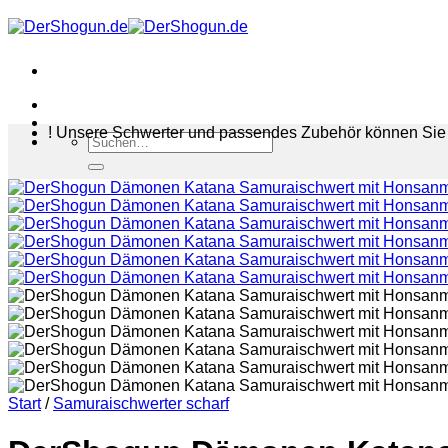
Zum
Inhalt
springen
! Unsere Schwerter und passendes Zubehör können Sie 
Suchen
nach:
Start
/
Samuraischwerter scharf